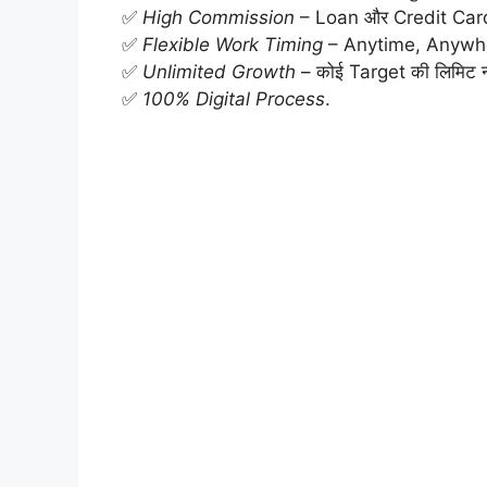
✅
High Commission
– Loan और Credit Card
✅
Flexible Work Timing
– Anytime, Anywh
✅
Unlimited Growth
– कोई Target की लिमिट न
✅
100% Digital Process
.